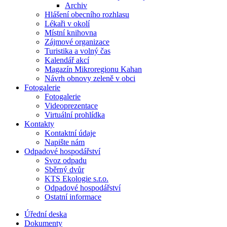
Archiv
Hlášení obecního rozhlasu
Lékaři v okolí
Místní knihovna
Zájmové organizace
Turistika a volný čas
Kalendář akcí
Magazín Mikroregionu Kahan
Návrh obnovy zeleně v obci
Fotogalerie
Fotogalerie
Videoprezentace
Virtuální prohlídka
Kontakty
Kontaktní údaje
Napište nám
Odpadové hospodářství
Svoz odpadu
Sběrný dvůr
KTS Ekologie s.r.o.
Odpadové hospodářství
Ostatní informace
Úřední deska
Dokumenty