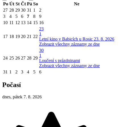
Po
Út
St
Čt
Pá
So
Ne
27
28
29
30
31
1
2
3
4
5
6
7
8
9
10
11
12
13
14
15
16
23
1
17
18
19
20
21
22
Letní kino v Babicích u Rosic 23. 8. 2026
Zobrazit všechny záznamy ze dne
30
1
24
25
26
27
28
29
Loučení s prázdninami
Zobrazit všechny záznamy ze dne
31
1
2
3
4
5
6
Počasí
dnes, pátek 7. 8. 2026