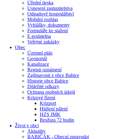
Úřední deska
Usnesení zastupitelstva
Odpadové hospodářství
Mobilní rozhlas
Vyhlášky, dokumenty
Formuláře ke stažení
E-podatelna
Veřejné zakázky
Obec
Územní plán
Geoportál
Kanalizace
Registr oznámení
Zajímavosti z obce Babice
Historie obce Babice
Důležité odkazy
Ochrana osobních údajů
Krizové řízení
Krizport
Hlášení pálení
HZS JMK
Brožura 72 hodin
Život v obci
Aktuality
BABIČÁK - Obecní zpravodaj