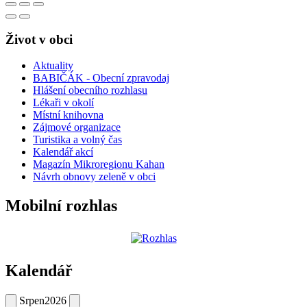
Život v obci
Aktuality
BABIČÁK - Obecní zpravodaj
Hlášení obecního rozhlasu
Lékaři v okolí
Místní knihovna
Zájmové organizace
Turistika a volný čas
Kalendář akcí
Magazín Mikroregionu Kahan
Návrh obnovy zeleně v obci
Mobilní rozhlas
Kalendář
Srpen
2026